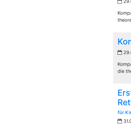
29.
Kompa
theore
Kom
29.
Kompa
die th
Ers
Re
für K
31.