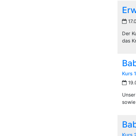
Er
17.
Der K
das K
Ba
Kurs 
19.
Unser
sowie 
Ba
Kurs 