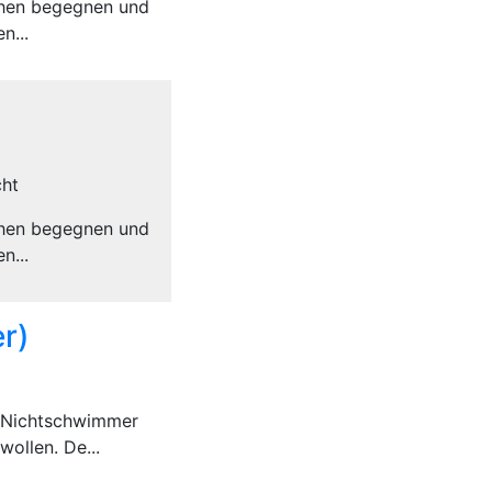
schen begegnen und
n...
cht
schen begegnen und
n...
r)
e Nichtschwimmer
ollen. De...