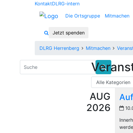
Kontakt
DLRG-intern
Die Ortsgruppe
Mitmachen
Jetzt spenden
DLRG Herrenberg
Mitmachen
Verans
Verans
AUG
Auf
2026
10.
Inner
werde