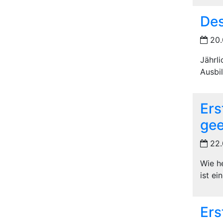
Des
20.
Jährl
Ausbil
Ers
gee
22.
Wie h
ist ei
Ers