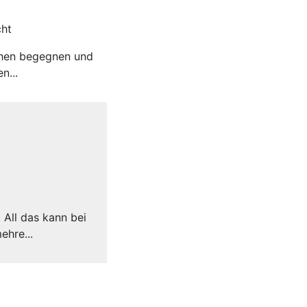
cht
schen begegnen und
n...
 All das kann bei
ehre...