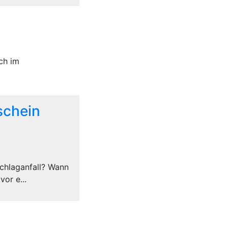
ch im
schein
Schlaganfall? Wann
or e...