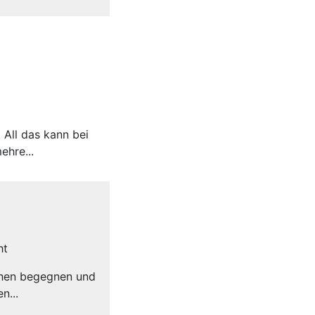
 All das kann bei
ehre...
ht
schen begegnen und
n...