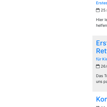
Erste
25.
Hier 
helfen
Ers
Re
für K
26.
Das Tr
uns p
Kom