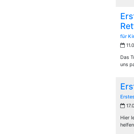
Ers
Re
für K
11.
Das Tr
uns p
Ers
Erste
17.
Hier 
helfen