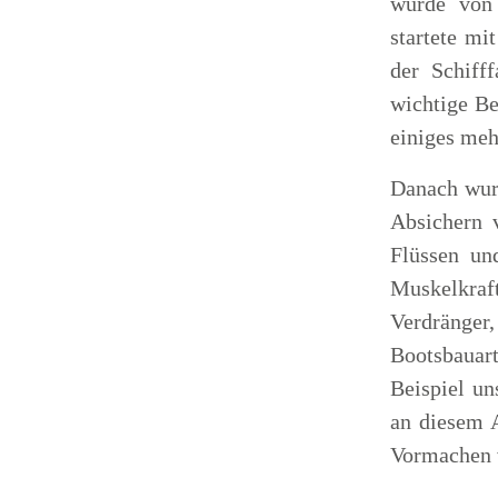
wurde von
startete mi
der Schiff
wichtige Be
einiges meh
Danach wurd
Absichern 
Flüssen un
Muskelkra
Verdränger
Bootsbauart
Beispiel un
an diesem 
Vormachen 