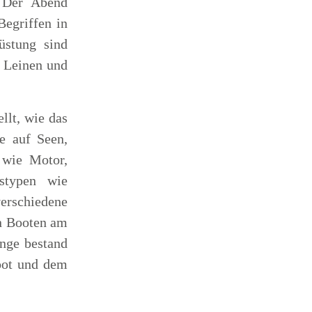
 Der Abend
Begriffen in
üstung sind
, Leinen und
llt, wie das
e auf Seen,
 wie Motor,
stypen wie
erschiedene
on Booten am
enge bestand
oot und dem