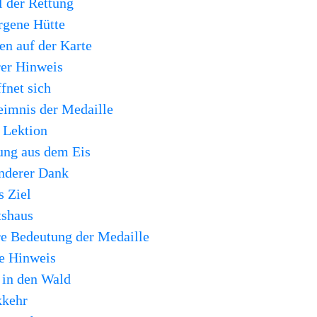
l der Rettung
rgene Hütte
en auf der Karte
rer Hinweis
fnet sich
eimnis der Medaille
e Lektion
tung aus dem Eis
onderer Dank
s Ziel
tshaus
re Bedeutung der Medaille
te Hinweis
 in den Wald
kkehr